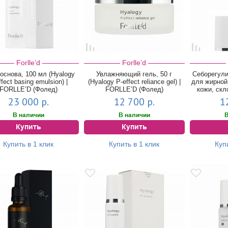
Forlle’d
Forlle’d
основа, 100 мл (Hyalogy
Увлажняющий гель, 50 г
Себорегул
ffect basing emulsion) |
(Hyalogy P-effect reliance gel) |
для жирной
FORLLE’D (Фолед)
FORLLE’D (Фолед)
кожи, скл
23 000 р.
12 700 р.
1
В наличии
В наличии
В
Купить
Купить
Купить в 1 клик
Купить в 1 клик
Куп