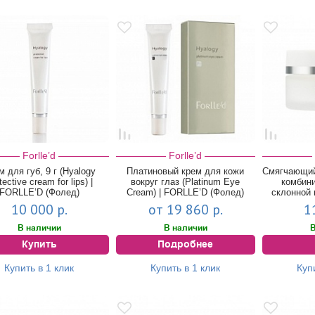
Forlle’d
Forlle’d
м для губ, 9 г (Hyalogy
Платиновый крем для кожи
Смягчающий
tective cream for lips) |
вокруг глаз (Platinum Eye
комбин
FORLLE’D (Фолед)
Cream) | FORLLE’D (Фолед)
склонной 
10 000 р.
от 19 860 р.
1
В наличии
В наличии
В
Купить
Подробнее
Купить в 1 клик
Купить в 1 клик
Куп