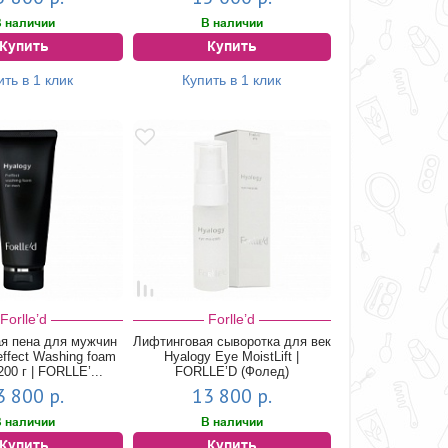
 наличии
В наличии
Купить
Купить
ить в 1 клик
Купить в 1 клик
Forlle’d
Forlle’d
 пена для мужчин
Лифтинговая сыворотка для век
effect Washing foam
Hyalogy Eye MoistLift |
200 г | FORLLE’...
FORLLE’D (Фолед)
3 800 р.
13 800 р.
 наличии
В наличии
Купить
Купить