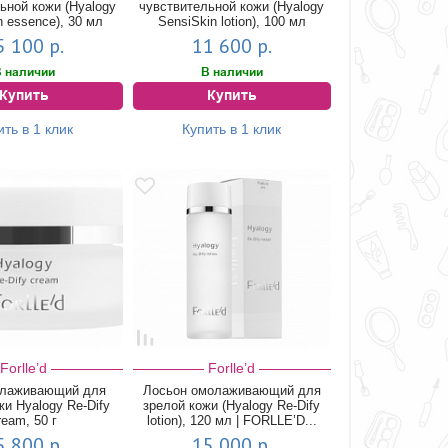
ьной кожи (Hyalogy
чувствительной кожи (Hyalogy
n essence), 30 мл
SensiSkin lotion), 100 мл
5 100 р.
11 600 р.
 наличии
В наличии
Купить
Купить
ить в 1 клик
Купить в 1 клик
Forlle’d
Forlle’d
олаживающий для
Лосьон омолаживающий для
жи Hyalogy Re-Dify
зрелой кожи (Hyalogy Re-Dify
ream, 50 г
lotion), 120 мл | FORLLE’D...
5 800 р.
15 000 р.