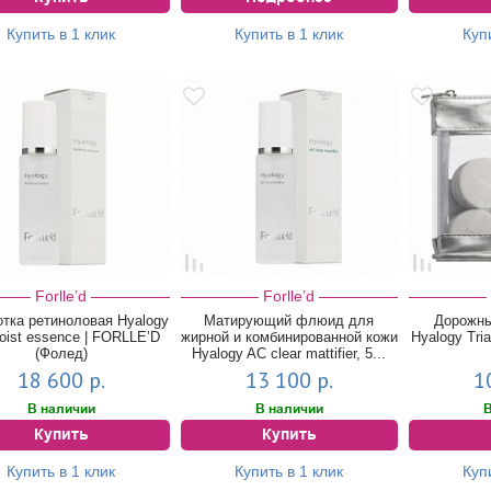
Купить в 1 клик
Купить в 1 клик
Куп
Forlle’d
Forlle’d
тка ретиноловая Hyalogy
Матирующий флюид для
Дорожный
oist essence | FORLLE’D
жирной и комбинированной кожи
Hyalogy Tri
(Фолед)
Hyalogy AC clear mattifier, 5...
18 600 р.
13 100 р.
1
В наличии
В наличии
В
Купить
Купить
Купить в 1 клик
Купить в 1 клик
Куп