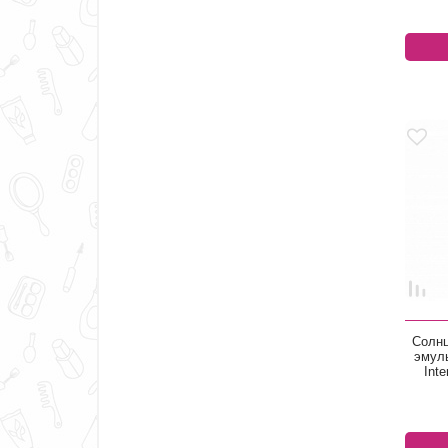
Солнц
эмуль
Inte