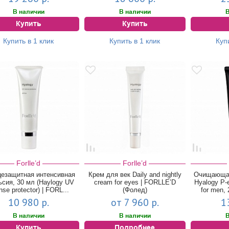
В наличии
В наличии
В
Купить
Купить
Купить в 1 клик
Купить в 1 клик
Куп
Forlle’d
Forlle’d
езащитная интенсивная
Крем для век Daily and nightly
Очищающая
сия, 30 мл (Haylogy UV
cream for eyes | FORLLE’D
Hyalogy P-
nse protector) | FORL...
(Фолед)
for men, 
10 980 р.
от 7 960 р.
1
В наличии
В наличии
В
Купить
Подробнее