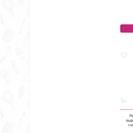
Р
выр
сы