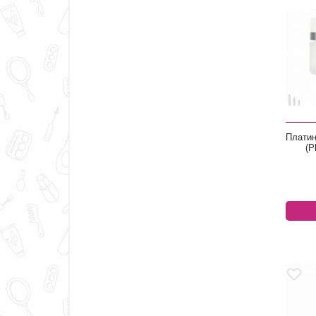
Платин
(P