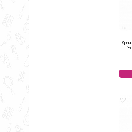
Крем-
P-e