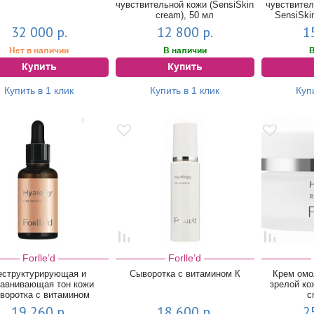
чувствительной кожи (SensiSkin
чувствител
cream), 50 мл
SensiSki
32 000 р.
12 800 р.
1
Нет в наличии
В наличии
В
Купить
Купить
Купить в 1 клик
Купить в 1 клик
Куп
Forlle’d
Forlle’d
еструктурирующая и
Сыворотка с витамином К
Крем ом
авнивающая тон кожи
зрелой ко
воротка с витамином
c
(Hyalogy C20 es...
19 260 р.
18 600 р.
2