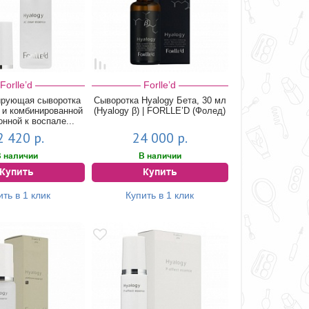
Forlle’d
Forlle’d
ирующая сыворотка
Сыворотка Hyalogy Бета, 30 мл
 и комбинированной
(Hyalogy β) | FORLLE’D (Фолед)
онной к воспале...
2 420 р.
24 000 р.
 наличии
В наличии
Купить
Купить
ить в 1 клик
Купить в 1 клик