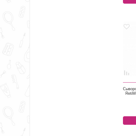
Сыворо
RetiM