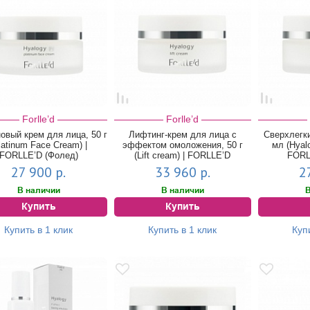
Forlle’d
Forlle’d
овый крем для лица, 50 г
Лифтинг-крем для лица с
Сверхлегки
latinum Face Cream) |
эффектом омоложения, 50 г
мл (Hyal
FORLLE’D (Фолед)
(Lift cream) | FORLLE’D
FORL
(Фолед...
27 900 р.
33 960 р.
2
В наличии
В наличии
В
Купить
Купить
Купить в 1 клик
Купить в 1 клик
Куп