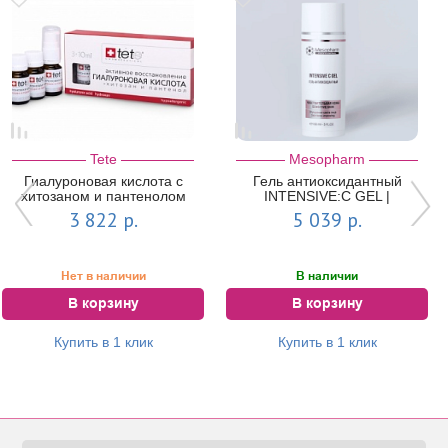
Tete
Mesopharm
Гиалуроновая кислота с
Гель антиоксидантный
хитозаном и пантенолом
INTENSIVE:C GEL |
(Hyaluronic acid & Hydroxan
MESOPHARM
3 822 р.
5 039 р.
and Pa...
Нет в наличии
В наличии
В корзину
В корзину
Купить в 1 клик
Купить в 1 клик