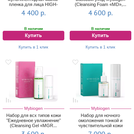
пленка для лица HIGH-
(Cleansing Foam «MD»,...
LEVEL SKIN MAS...
4 400 р.
4 600 р.
В наличии
В наличии
Купить
Купить
Купить в 1 клик
Купить в 1 клик
Mybiogen
Mybiogen
Набор для всх типов кожи
Набор для ночного
"Ежедневное увлажнение"
омоложения тонкой и
(Cleansing Gel «MGR...
чувствительной кожи
Mybiogen (Face Peel Oi...
3 600 р.
7 000 р.