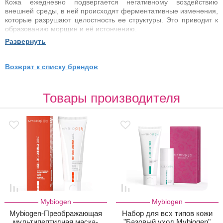
Кожа ежедневно подвергается негативному воздействию
внешней среды, в ней происходят ферментативные изменения,
которые разрушают целостность ее структуры. Это приводит к
образованию морщин и её истончению.
Развернуть
Ключевые изменения происходят на уровне двойной ДНК
спирали в ядре каждой клетки, что и приводит к видимым
признакам старения кожи. Последними научными
Возврат к списку брендов
направлениями в сфере исследований ДНК являются
Биохакинг и Эпигенетика.
Товары производителя
Mybiogen
Mybiogen
Mybiogen-Преображающая
Набор для всх типов кожи
мультипептидная маска-
"Базовый уход Mybiogen"