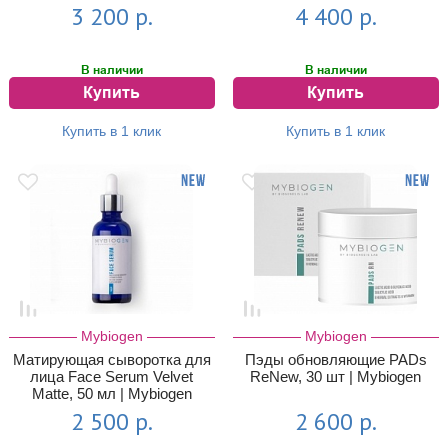
Mybiogen
3 200 р.
4 400 р.
В наличии
В наличии
Купить
Купить
Купить в 1 клик
Купить в 1 клик
Mybiogen
Mybiogen
Матирующая сыворотка для
Пэды обновляющие PADs
лица Face Serum Velvet
ReNew, 30 шт | Mybiogen
Matte, 50 мл | Mybiogen
2 500 р.
2 600 р.