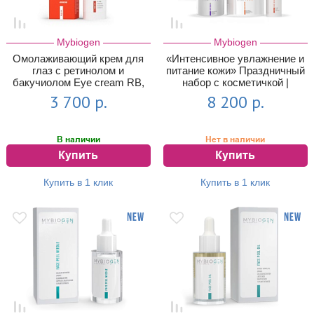
Mybiogen
Mybiogen
Омолаживающий крем для
«Интенсивное увлажнение и
глаз с ретинолом и
питание кожи» Праздничный
бакучиолом Eye cream RB,
набор c косметичкой |
15 мл
Mybiog...
3 700 р.
8 200 р.
В наличии
Нет в наличии
Купить
Купить
Купить в 1 клик
Купить в 1 клик