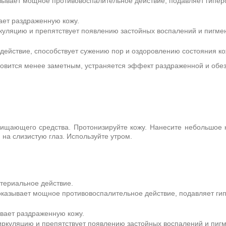
ывает мощное противовоспалительное действие, подавляет гипер
ает раздраженную кожу.
куляцию и препятствует появлению застойных воспалений и пигмен
действие, способствует сужению пор и оздоровлению состояния ко
новится менее заметным, устраняется эффект раздраженной и обе
ищающего средства. Протонизируйте кожу. Нанесите небольшое ко
на слизистую глаз. Используйте утром.
териальное действие.
казывает мощное противовоспалительное действие, подавляет ги
вает раздраженную кожу.
ркуляцию и препятствует появлению застойных воспалений и пигме