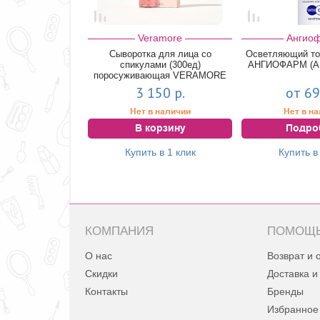
Veramore
Ангио
Сыворотка для лица со
Осветляющий тон
спикулами (300ед)
АНГИОФАРМ (A
поросуживающая VERAMORE
shrink pore spic...
3 150 р.
от 69
Нет в наличии
Нет в н
В корзину
Подро
Купить в 1 клик
Купить в
КОМПАНИЯ
ПОМОЩ
О нас
Возврат и 
Скидки
Доставка и
Контакты
Бренды
Избранное