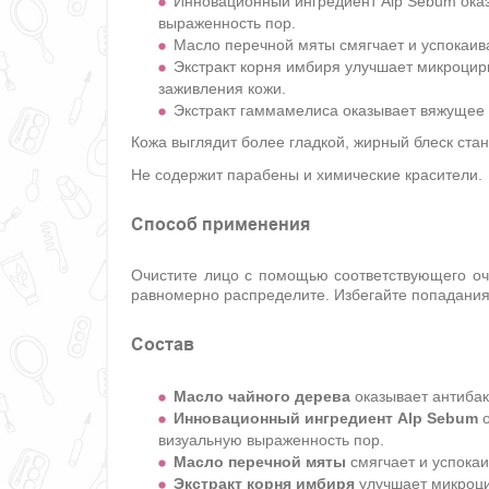
Инновационный ингредиент Alp Sebum оказ
выраженность пор.
Масло перечной мяты смягчает и успокаив
Экстракт корня имбиря улучшает микроцир
заживления кожи.
Экстракт гаммамелиса оказывает вяжущее 
Кожа выглядит более гладкой, жирный блеск ста
Не содержит парабены и химические красители.
Способ применения
Очистите лицо с помощью соответствующего оч
равномерно распределите. Избегайте попадания 
Состав
Масло чайного дерева
оказывает антибак
Инновационный ингредиент Alp Sebum
о
визуальную выраженность пор.
Масло перечной мяты
смягчает и успокаи
Экстракт корня имбиря
улучшает микроци