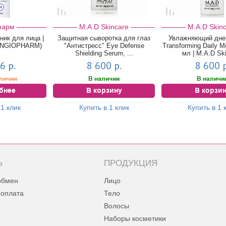
фарм
M.A.D Skincare
M.A.D Skin
ик для лица |
Защитная сыворотка для глаз
Увлажняющий дне
NGIOPHARM)
"Антистресс" Eye Defense
Transforming Daily Mo
Shielding Serum, ...
мл | M.A.D Sk
6 р.
8 600 р.
8 600 р
аличии
В наличии
В наличи
бнее
В корзину
В корзи
 1 клик
Купить в 1 клик
Купить в 1 
Ь
ПРОДУКЦИЯ
обмен
Лицо
 оплата
Тело
Волосы
Наборы косметики