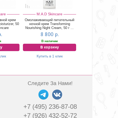
care
M.A.D Skincare
вной крем
Омолаживающий питательный
isturizer, 50
ночной крем Transforming
incare
Nourishing Night Cream, 50 г ...
.
8 800 р.
и
В наличии
ну
В корзину
клик
Купить в 1 клик
Следите За Нами!
+7 (495) 236-87-08
+7 (926) 432-52-72