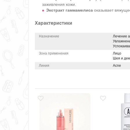
заживления кожи.
Экстракт гаммамелиса
оказывает вяжущее
Характеристики
Назначение
Лечение а
Увлажнен
Успокаив
Зона применения
Лицо
Шея и дек
Линия
Acne