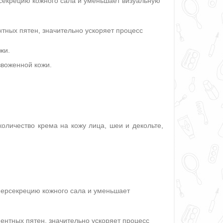
секрецию кожного сала и уменьшает визуальную
тных пятен, значительно ускоряет процесс
жи.
звоженной кожи.
личество крема на кожу лица, шеи и декольте,
персекрецию кожного сала и уменьшает
нтных пятен, значительно ускоряет процесс