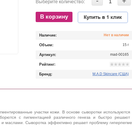
-
+
Выберите количество:
В корзину
Купить в 1 клик
Наличие:
Нет в наличии
Объем:
15 г
Артикул:
mad-00165
Рейтинг:
Бренд:
M.A.D Skincare (США)
игментированные участки кожи. В основе сыворотки используются
борются с пигментацией различного генеза и быстро решают 
и и маслами. Сыворотка эффективно решает проблему гиперпегмен