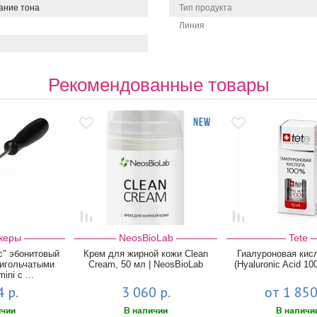
ание тона
Тип продукта
Линия
Рекомендованные товары
жеры
NeosBioLab
Tete
с" эбонитовый
Крем для жирной кожи Сlean
Гиалуроновая кис
 игольчатыми
Сream, 50 мл | NeosBioLab
(Hyaluronic Acid 1
ni с ...
 р.
3 060 р.
от 1 850
ичии
В наличии
В наличи