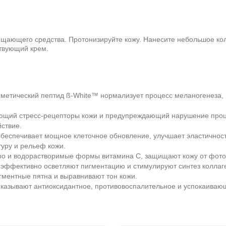
щающего средства. Протонизируйте кожу. Нанесите небольшое кол
ствующий крем.
етический пептид ß-White™ нормализует процесс меланогенеза, 
ющий стресс-рецепторы кожи и предупреждающий нарушение проц
ствие.
еспечивает мощное клеточное обновление, улучшает эластичност
туру и рельеф кожи.
ро и водорастворимые формы витамина С, защищают кожу от фото
эффективно осветляют пигментацию и стимулируют синтез коллаг
гментные пятна и выравнивают тон кожи.
оказывают антиоксидантное, противовоспалительное и успокаиваю