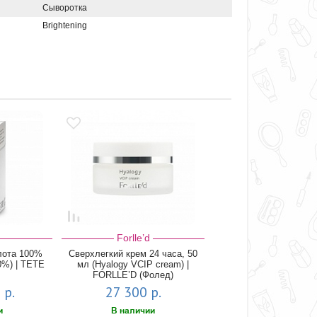
Сыворотка
Brightening
Forlle’d
лота 100%
Сверхлегкий крем 24 часа, 50
00%) | TETE
мл (Hyalogy VCIP cream) |
FORLLE’D (Фолед)
 р.
27 300 р.
и
В наличии