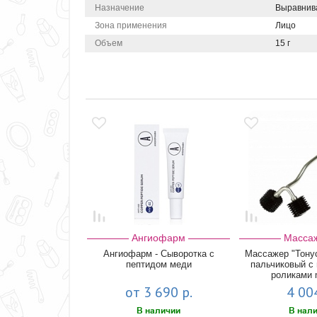
Назначение
Выравнив
Зона применения
Лицо
Объем
15 г
Ангиофарм
Масса
Ангиофарм - Сыворотка с
Массажер "Тону
пептидом меди
пальчиковый с
роликами mi
от 3 690 р.
4 004
В наличии
В нал