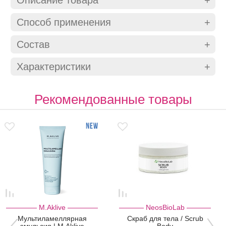
Способ применения
Состав
Характеристики
Рекомендованные товары
M.Aklive
NeosBioLab
Мультиламеллярная
Cкраб для тела / Scrub
эмульсия | M.Aklive
Body