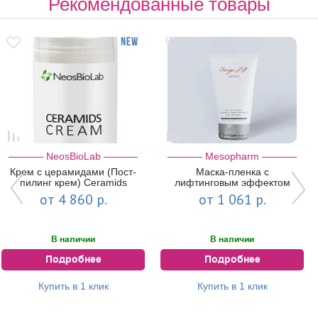
Рекомендованные товары
NeosBioLab
Mesopharm
Крем с церамидами (Пост-
Маска-пленка с
пилинг крем) Ceramids
лифтинговым эффектом
Cream | NeosBioLab
ORANGE:LIFT MASK |
от 4 860 р.
от 1 061 р.
MESOPHARM
В наличии
В наличии
Подробнее
Подробнее
Купить в 1 клик
Купить в 1 клик