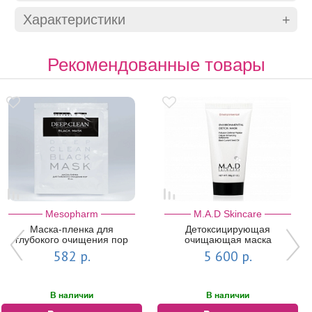
Характеристики
Рекомендованные товары
Mesopharm
M.A.D Skincare
Маска-пленка для
Детоксицирующая
глубокого очищения пор
очищающая маска
DEEP: CLEAN BLACK
Environmental Detox Mask,
582 р.
5 600 р.
MASK | MESOPHARM
60 г | M.A.D Skincare
В наличии
В наличии