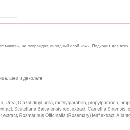
ет макияж, не повреждая липидный слой кожи. Подходит для всех т
ица, шеи и декольте.
in; Urea; Diazolidinyl urea, methylparaben, propylparaben, propy
ract, Scutellaria Baicalensis root extract, Camellia Sinensis lea
r extract, Rosmarinus Officinalis (Rosemary) leaf extract; Allan