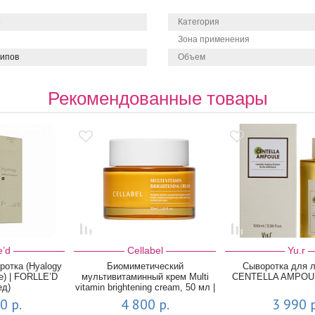
е
Категория
Зона применения
типов
Объем
Рекомендованные товары
e’d
Cellabel
Yu.r
ротка (Hyalogy
Биомиметический
Сыворотка для л
e) | FORLLE’D
мультивитаминный крем Multi
CENTELLA AMPOUL
ед)
vitamin brightening cream, 50 мл |
C...
0 р.
4 800 р.
3 990 р