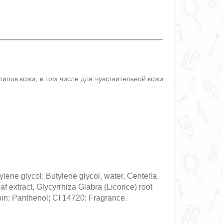
ипов кожи, в том числе для чувствительной кожи
lene glycol; Butylene glycol, water, Centella
f extract, Glycyrrhiza Glabra (Licorice) root
toin; Panthenol; CI 14720; Fragrance.