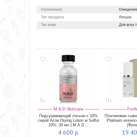
Назначение
Очищени
Тип продукта
Лосьон
Тип кожи
Для всех 
M.A.D Skincare
Forll
Подсушивающий лосьон с 10%
Платиновая сыво
серой Acne Drying Lotion w Sulfur
Platinum essenc
10%, 30 мл | M.A.D ...
(Фол
4 600 р.
19 40