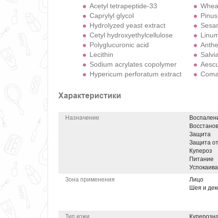
Acetyl tetrapeptide-33
Wheat
Caprylyl glycol
Pinus 
Hydrolyzed yeast extract
Sesam
Cetyl hydroxyethylcellulose
Linu
Polyglucuronic acid
Anthe
Lecithin
Salvia
Sodium acrylates copolymer
Aescu
Hypericum perforatum extract
Coma
Характеристики
Назначение
Воспален
Восстано
Защита
Защита от
Купероз
Питание
Успокаив
Зона применения
Лицо
Шея и дек
Тип кожи
Куперозн