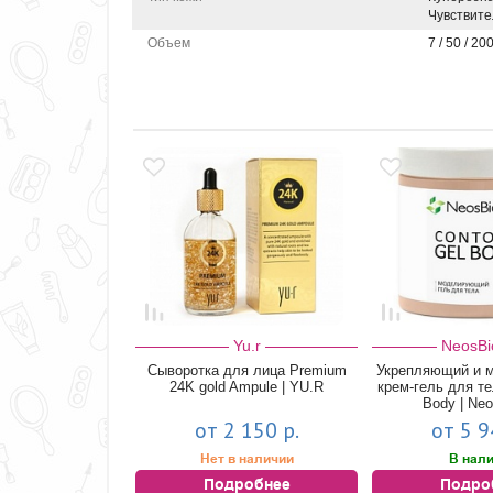
Чувствите
Объем
7 / 50 / 20
Yu.r
NeosBi
Сыворотка для лица Premium
Укрепляющий и 
24K gold Ampule | YU.R
крем-гель для те
Body | Ne
от 2 150 р.
от 5 9
Нет в наличии
В нал
Подробнее
Подро