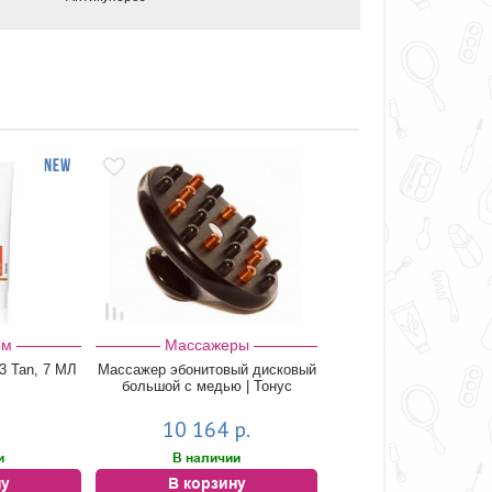
рм
Массажеры
3 Tan, 7 МЛ
Массажер эбонитовый дисковый
большой с медью | Тонус
10 164 р.
и
В наличии
ну
В корзину