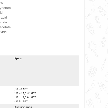
ea
yristate
id
 acid
itate
acetate
oxide
Крем
До 25 лет
От 25 до 35 лет
От 35 до 45 лет
От 45 лет
Антикупероз