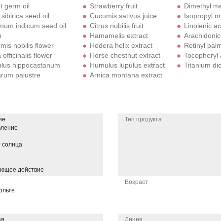
 germ oil
Strawberry fruit
Dimethyl m
sibirica seed oil
Cucumis sativus juice
Isopropyl m
um indicum seed oil
Citrus nobilis fruit
Linolenic ac
m
Hamamelis extract
Arachidonic
mis nobilis flower
Hedera helix extract
Retinyl palm
 officinalis flower
Horse chestnut extract
Tocopheryl 
lus hippocastanum
Humulus lupulus extract
Titanium di
rum palustre
Arnica montana extract
ие
Тип продукта
вление
 солнца
ающее действие
Возраст
ольте
ая
Линия