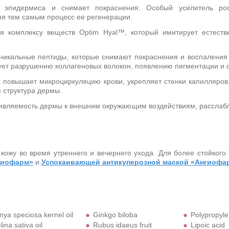
 эпидермиса и снимает покраснения. Особый усилитель ро
яя тем самым процесс ее регенерации.
 комплексу веществ Optim Hyal™, который имитирует естеств
никальные пептиды, которые снимают покраснения и воспаления 
твует разрушению коллагеновых волокон, появлению пигментации и
а повышает микроциркуляцию крови, укрепляет стенки капилляров
 структура дермы.
вляемость дермы к внешним окружающим воздействиям, расслабля
кожу во время утреннего и вечернего ухода. Для более стойкого
гиофарм»
и
Успокаивающей антикуперозной маской «Ангиофа
nya speciosa kernel oil
Ginkgo biloba
Polypropyle
ina sativa oil
Rubus idaeus fruit
Lipoic acid