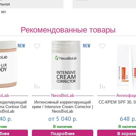
льная
0 мл
Рекомендованные товары
oLab
NeosBioLab
Ангиофа
моделирующий
Интенсивный корректирующий
CC-КРЕМ SPF 30, 0
ла Contour Gel
крем / Intensive Cream Corrector |
osBioLab
NeosBioLab
40 р.
от 5 040 р.
648 р.
ичии
В наличии
В наличи
бнее
Подробнее
В корзи