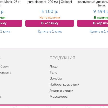
et Mask, 25 г |
pure cleanser, 200 мл | Cellabel
эбонитовый дисковы
r
Тонус
р.
5 100 р.
9 394 р
ичии
Нет в наличии
В наличи
зину
В корзину
В корзи
 1 клик
Купить в 1 клик
Купить в 1 
Ь
ПРОДУКЦИЯ
обмен
Лицо
 оплата
Тело
Волосы
Наборы косметики
Акции и скидки
а
Массажеры