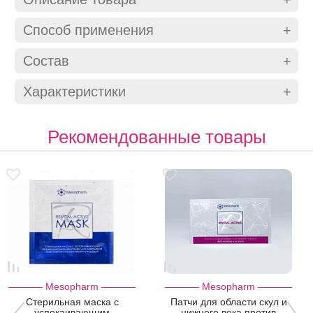
Способ применения
Состав
Характеристики
Рекомендованные товары
Mesopharm
Mesopharm
Стерильная маска с
Патчи для области скул и
успокаивающим
нижнего века против