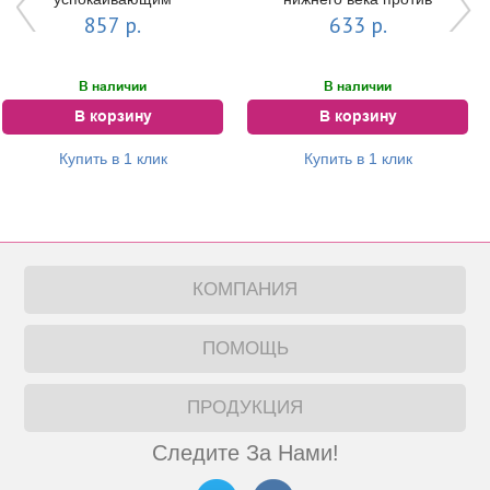
регенерирующим
морщин REVITAL:ACTIVE
857 р.
633 р.
действием
Anti-Wrinkles...
REVITAL:ACTIVE MASK | ...
В наличии
В наличии
В корзину
В корзину
Купить в 1 клик
Купить в 1 клик
КОМПАНИЯ
ПОМОЩЬ
ПРОДУКЦИЯ
Следите За Нами!