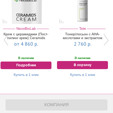
NeosBioLab
Tete
Крем с церамидами (Пост-
Тонер/лосьон с AHA-
пилинг крем) Ceramids
кислотами и экстрактом
Cream | NeosBioLab
мякоти фруктов AHA Plus
от 4 860 р.
2 760 р.
Toner, 200 мл ...
В наличии
В наличии
В корзину
Подробнее
Купить в 1 клик
Купить в 1 клик
КОМПАНИЯ